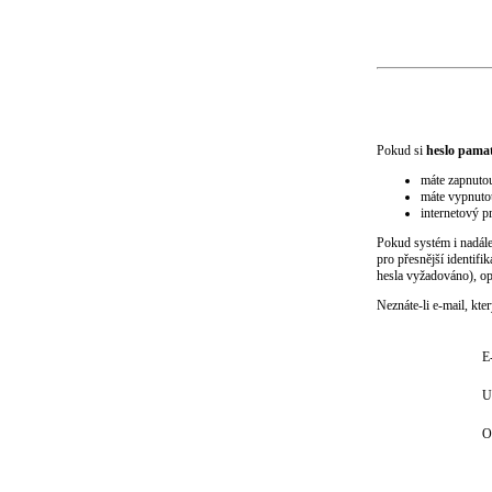
Pokud si
heslo pamat
máte zapnutou
máte vypnutou
internetový pr
Pokud systém i nadále
pro přesnější identif
hesla vyžadováno), opi
Neznáte-li e-mail, kt
E
U
O