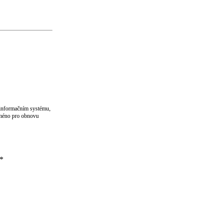
v informačním systému,
 jméno pro obnovu
*