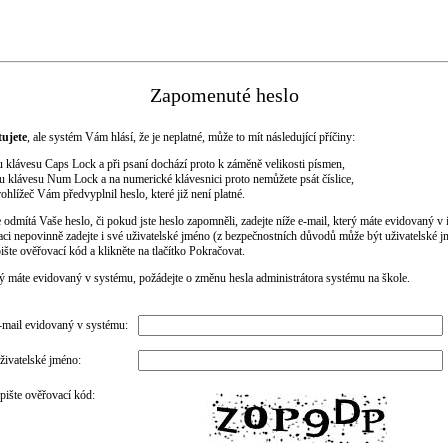
Zapomenuté heslo
ujete
, ale systém Vám hlásí, že je neplatné, může to mít následující příčiny:
 klávesu Caps Lock a při psaní dochází proto k záměně velikosti písmen,
 klávesu Num Lock a na numerické klávesnici proto nemůžete psát číslice,
ohlížeč Vám předvyplnil heslo, které již není platné.
 odmítá Vaše heslo, či pokud jste heslo zapomněli, zadejte níže e-mail, který máte evidovaný 
ikaci nepovinně zadejte i své uživatelské jméno (z bezpečnostních důvodů může být uživatelské
šte ověřovací kód a klikněte na tlačítko Pokračovat.
erý máte evidovaný v systému, požádejte o změnu hesla administrátora systému na škole.
-mail evidovaný v systému:
živatelské jméno:
pište ověřovací kód: