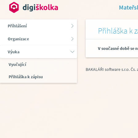
Mateřsk
Příhlášení
Přihláška k 
Organizace
V současné době se n
Výuka
Vyučující
BAKALÁŘI software s.r.o.
Čs.
Přihláška k zápisu